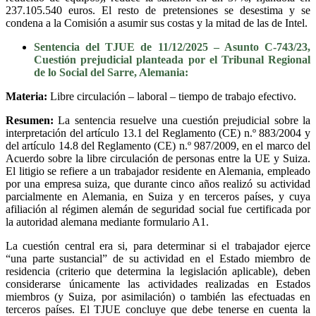
237.105.540 euros. El resto de pretensiones se desestima y se
condena a la Comisión a asumir sus costas y la mitad de las de Intel.
Sentencia del TJUE de 11/12/2025 – Asunto C-743/23,
Cuestión prejudicial planteada por el Tribunal Regional
de lo Social del Sarre, Alemania:
Materia:
Libre circulación – laboral – tiempo de trabajo efectivo.
Resumen:
La sentencia resuelve una cuestión prejudicial sobre la
interpretación del artículo 13.1 del Reglamento (CE) n.º 883/2004 y
del artículo 14.8 del Reglamento (CE) n.º 987/2009, en el marco del
Acuerdo sobre la libre circulación de personas entre la UE y Suiza.
El litigio se refiere a un trabajador residente en Alemania, empleado
por una empresa suiza, que durante cinco años realizó su actividad
parcialmente en Alemania, en Suiza y en terceros países, y cuya
afiliación al régimen alemán de seguridad social fue certificada por
la autoridad alemana mediante formulario A1.
La cuestión central era si, para determinar si el trabajador ejerce
“una parte sustancial” de su actividad en el Estado miembro de
residencia (criterio que determina la legislación aplicable), deben
considerarse únicamente las actividades realizadas en Estados
miembros (y Suiza, por asimilación) o también las efectuadas en
terceros países. El TJUE concluye que debe tenerse en cuenta la