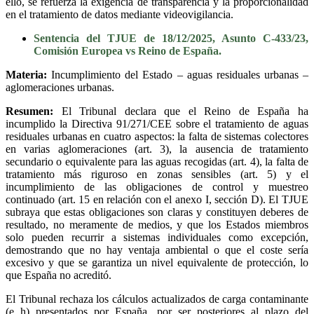
ello, se refuerza la exigencia de transparencia y la proporcionalidad
en el tratamiento de datos mediante videovigilancia.
Sentencia del TJUE de 18/12/2025, Asunto C-433/23,
Comisión Europea vs Reino de España.
Materia:
Incumplimiento del Estado – aguas residuales urbanas –
aglomeraciones urbanas.
Resumen:
El Tribunal declara que el Reino de España ha
incumplido la Directiva 91/271/CEE sobre el tratamiento de aguas
residuales urbanas en cuatro aspectos: la falta de sistemas colectores
en varias aglomeraciones (art. 3), la ausencia de tratamiento
secundario o equivalente para las aguas recogidas (art. 4), la falta de
tratamiento más riguroso en zonas sensibles (art. 5) y el
incumplimiento de las obligaciones de control y muestreo
continuado (art. 15 en relación con el anexo I, sección D). El TJUE
subraya que estas obligaciones son claras y constituyen deberes de
resultado, no meramente de medios, y que los Estados miembros
solo pueden recurrir a sistemas individuales como excepción,
demostrando que no hay ventaja ambiental o que el coste sería
excesivo y que se garantiza un nivel equivalente de protección, lo
que España no acreditó.
El Tribunal rechaza los cálculos actualizados de carga contaminante
(e h) presentados por España, por ser posteriores al plazo del