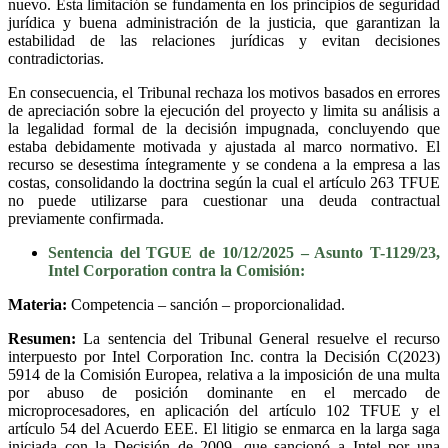
nuevo. Esta limitación se fundamenta en los principios de seguridad
jurídica y buena administración de la justicia, que garantizan la
estabilidad de las relaciones jurídicas y evitan decisiones
contradictorias.
En consecuencia, el Tribunal rechaza los motivos basados en errores
de apreciación sobre la ejecución del proyecto y limita su análisis a
la legalidad formal de la decisión impugnada, concluyendo que
estaba debidamente motivada y ajustada al marco normativo. El
recurso se desestima íntegramente y se condena a la empresa a las
costas, consolidando la doctrina según la cual el artículo 263 TFUE
no puede utilizarse para cuestionar una deuda contractual
previamente confirmada.
Sentencia del TGUE de 10/12/2025 – Asunto T-1129/23,
Intel Corporation contra la Comisión:
Materia:
Competencia – sanción – proporcionalidad.
Resumen:
La sentencia del Tribunal General resuelve el recurso
interpuesto por Intel Corporation Inc. contra la Decisión C(2023)
5914 de la Comisión Europea, relativa a la imposición de una multa
por abuso de posición dominante en el mercado de
microprocesadores, en aplicación del artículo 102 TFUE y el
artículo 54 del Acuerdo EEE. El litigio se enmarca en la larga saga
iniciada con la Decisión de 2009, que sancionó a Intel por una