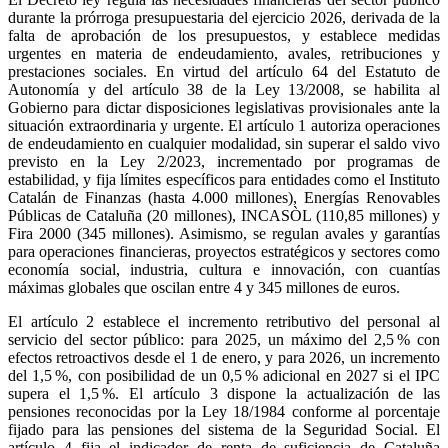
durante la prórroga presupuestaria del ejercicio 2026, derivada de la
falta de aprobación de los presupuestos, y establece medidas
urgentes en materia de endeudamiento, avales, retribuciones y
prestaciones sociales. En virtud del artículo 64 del Estatuto de
Autonomía y del artículo 38 de la Ley 13/2008, se habilita al
Gobierno para dictar disposiciones legislativas provisionales ante la
situación extraordinaria y urgente. El artículo 1 autoriza operaciones
de endeudamiento en cualquier modalidad, sin superar el saldo vivo
previsto en la Ley 2/2023, incrementado por programas de
estabilidad, y fija límites específicos para entidades como el Instituto
Catalán de Finanzas (hasta 4.000 millones), Energías Renovables
Públicas de Cataluña (20 millones), INCASÒL (110,85 millones) y
Fira 2000 (345 millones). Asimismo, se regulan avales y garantías
para operaciones financieras, proyectos estratégicos y sectores como
economía social, industria, cultura e innovación, con cuantías
máximas globales que oscilan entre 4 y 345 millones de euros.
El artículo 2 establece el incremento retributivo del personal al
servicio del sector público: para 2025, un máximo del 2,5 % con
efectos retroactivos desde el 1 de enero, y para 2026, un incremento
del 1,5 %, con posibilidad de un 0,5 % adicional en 2027 si el IPC
supera el 1,5 %. El artículo 3 dispone la actualización de las
pensiones reconocidas por la Ley 18/1984 conforme al porcentaje
fijado para las pensiones del sistema de la Seguridad Social. El
artículo 4 fija el indicador de renta de suficiencia de Cataluña