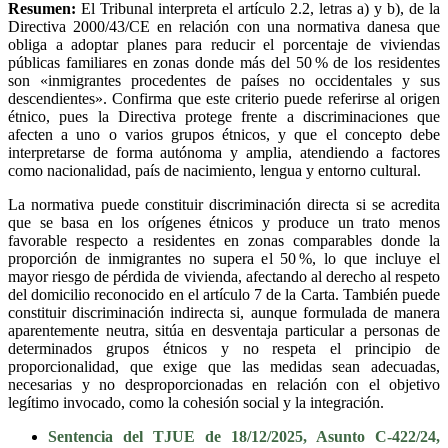
Resumen:
El Tribunal interpreta el artículo 2.2, letras a) y b), de la
Directiva 2000/43/CE en relación con una normativa danesa que
obliga a adoptar planes para reducir el porcentaje de viviendas
públicas familiares en zonas donde más del 50 % de los residentes
son «inmigrantes procedentes de países no occidentales y sus
descendientes». Confirma que este criterio puede referirse al origen
étnico, pues la Directiva protege frente a discriminaciones que
afecten a uno o varios grupos étnicos, y que el concepto debe
interpretarse de forma autónoma y amplia, atendiendo a factores
como nacionalidad, país de nacimiento, lengua y entorno cultural.
La normativa puede constituir discriminación directa si se acredita
que se basa en los orígenes étnicos y produce un trato menos
favorable respecto a residentes en zonas comparables donde la
proporción de inmigrantes no supera el 50 %, lo que incluye el
mayor riesgo de pérdida de vivienda, afectando al derecho al respeto
del domicilio reconocido en el artículo 7 de la Carta. También puede
constituir discriminación indirecta si, aunque formulada de manera
aparentemente neutra, sitúa en desventaja particular a personas de
determinados grupos étnicos y no respeta el principio de
proporcionalidad, que exige que las medidas sean adecuadas,
necesarias y no desproporcionadas en relación con el objetivo
legítimo invocado, como la cohesión social y la integración.
Sentencia del TJUE de 18/12/2025, Asunto C-422/24,