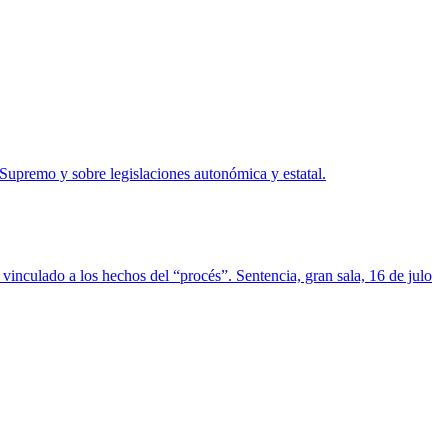
 Supremo y sobre legislaciones autonómica y estatal.
 vinculado a los hechos del “procés”. Sentencia, gran sala, 16 de julo