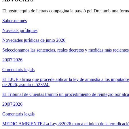
El nostre equip de lletrats compagina la passió pel Dret amb una forma
Saber-ne més
Novetats jurídiques
Novedades jurídicas de junio 2026
Seleccionamos las sentencias, reales decretos y medidas más recientes
20|07|2026
Comentaris legals
El TJUE afirma que procede aplicar la ley de amnistía a los imputados 
de 2026, asunto c-523/24.
El Tribunal de Cuentas tramitó un procedimiento de reintegro por alc
20|07|2026
Comentaris legals
MEDIO AMBIENTE-La Ley 8/2026 marca el inicio de la erradicación 