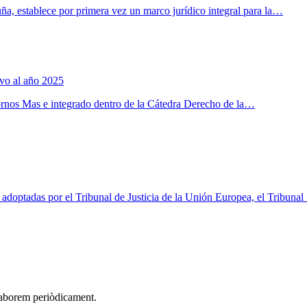
a, establece por primera vez un marco jurídico integral para la…
ivo al año 2025
ornos Mas e integrado dentro de la Cátedra Derecho de la…
 adoptadas por el Tribunal de Justicia de la Unión Europea, el Tribunal
elaborem periòdicament.