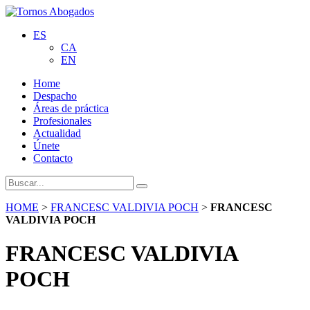
ES
CA
EN
Home
Despacho
Áreas de práctica
Profesionales
Actualidad
Únete
Contacto
HOME
>
FRANCESC VALDIVIA POCH
>
FRANCESC
VALDIVIA POCH
FRANCESC VALDIVIA
POCH