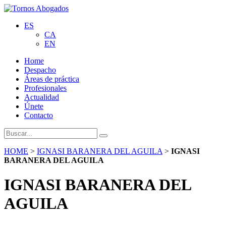
ES
CA
EN
Home
Despacho
Áreas de práctica
Profesionales
Actualidad
Únete
Contacto
HOME
>
IGNASI BARANERA DEL AGUILA
>
IGNASI
BARANERA DEL AGUILA
IGNASI BARANERA DEL
AGUILA