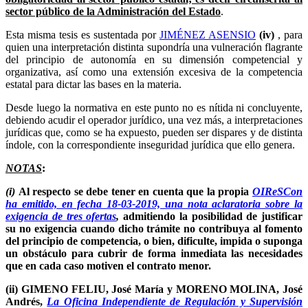
sector público de la Administración del Estado
.
Esta misma tesis es sustentada por
JIMÉNEZ ASENSIO
(iv)
, para
quien una interpretación distinta supondría una vulneración flagrante
del principio de autonomía en su dimensión competencial y
organizativa, así como una extensión excesiva de la competencia
estatal para dictar las bases en la materia.
Desde luego la normativa en este punto no es nítida ni concluyente,
debiendo acudir el operador jurídico, una vez más, a interpretaciones
jurídicas que, como se ha expuesto, pueden ser dispares y de distinta
índole, con la correspondiente inseguridad jurídica que ello genera.
NOTAS
:
(i)
Al respecto se debe tener en cuenta que la propia
OIReSCon
ha emitido, en fecha 18-03-2019, una nota aclaratoria sobre la
exigencia de tres ofertas
,
admitiendo la posibilidad de justificar
su no exigencia cuando dicho trámite no contribuya al fomento
del principio de competencia, o bien, dificulte, impida o suponga
un obstáculo para cubrir de forma inmediata las necesidades
que en cada caso motiven el contrato menor.
(ii) GIMENO FELIU, José María y MORENO MOLINA, José
Andrés,
La Oficina Independiente de Regulación y Supervisión