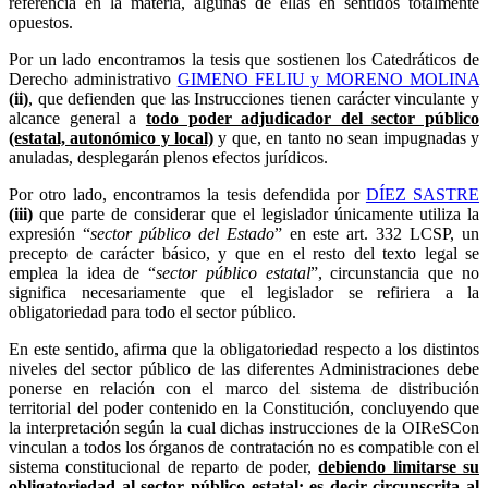
referencia en la materia, algunas de ellas en sentidos totalmente
opuestos.
Por un lado encontramos la tesis que sostienen los Catedráticos de
Derecho administrativo
GIMENO FELIU y MORENO MOLINA
(ii)
, que defienden que las Instrucciones tienen carácter vinculante y
alcance general a
todo poder adjudicador del sector público
(estatal, autonómico y local)
y que, en tanto no sean impugnadas y
anuladas, desplegarán plenos efectos jurídicos.
Por otro lado, encontramos la tesis defendida por
DÍEZ SASTRE
(iii)
que parte de considerar que el legislador únicamente utiliza la
expresión “
sector público del Estado
” en este art. 332 LCSP, un
precepto de carácter básico, y que en el resto del texto legal se
emplea la idea de “
sector público estatal
”, circunstancia que no
significa necesariamente que el legislador se refiriera a la
obligatoriedad para todo el sector público.
En este sentido, afirma que la obligatoriedad respecto a los distintos
niveles del sector público de las diferentes Administraciones debe
ponerse en relación con el marco del sistema de distribución
territorial del poder contenido en la Constitución, concluyendo que
la interpretación según la cual dichas instrucciones de la OIReSCon
vinculan a todos los órganos de contratación no es compatible con el
sistema constitucional de reparto de poder,
debiendo limitarse su
obligatoriedad al sector público estatal; es decir circunscrita al