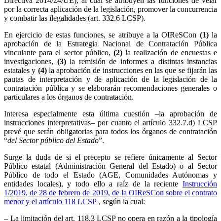
Directiva 2014/24/UE), al cual se atribuyen las funciones de velar
por la correcta aplicación de la legislación, promover la concurrencia
y combatir las ilegalidades (art. 332.6 LCSP).
En ejercicio de estas funciones, se atribuye a la OIReSCon
(1)
la
aprobación de la Estrategia Nacional de Contratación Pública
vinculante para el sector público,
(2)
la realización de encuestas e
investigaciones,
(3)
la remisión de informes a distintas instancias
estatales y
(4)
la aprobación de instrucciones en las que se fijarán las
pautas de interpretación y de aplicación de la legislación de la
contratación pública y se elaborarán recomendaciones generales o
particulares a los órganos de contratación.
Interesa especialmente esta última cuestión –la aprobación de
instrucciones interpretativas– por cuanto el artículo 332.7.d) LCSP
prevé que serán obligatorias para todos los órganos de contratación
“
del Sector público del Estado
”.
Surge la duda de si el precepto se refiere únicamente al Sector
Público estatal (Administración General del Estado) o al Sector
Público de todo el Estado (AGE, Comunidades Autónomas y
entidades locales), y todo ello a raíz de la reciente
Instrucción
1/2019, de 28 de febrero de 2019, de la OIReSCon sobre el contrato
menor y el artículo 118 LCSP
, según la cual:
– La limitación del art. 118.3 LCSP no opera en razón a la tipología