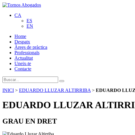
CA
ES
EN
Home
Despatx
Àrees de pràctica
Professionals
Actualitat
Uneix-te
Contacte
INICI
>
EDUARDO LLUZAR ALTIRRIBA
>
EDUARDO LLUZ
EDUARDO LLUZAR ALTIRR
GRAU EN DRET