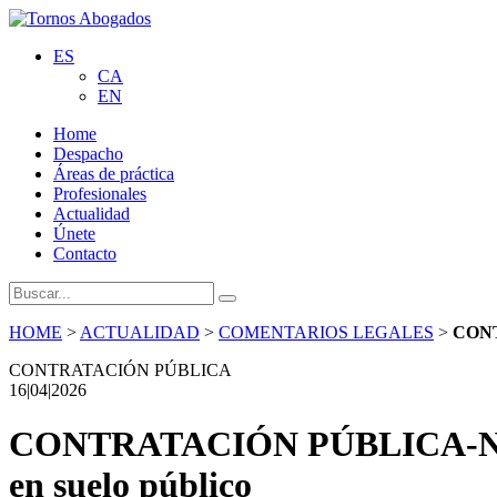
ES
CA
EN
Home
Despacho
Áreas de práctica
Profesionales
Actualidad
Únete
Contacto
HOME
>
ACTUALIDAD
>
COMENTARIOS LEGALES
>
CON
CONTRATACIÓN PÚBLICA
16|04|2026
CONTRATACIÓN PÚBLICA-Novedad
en suelo público