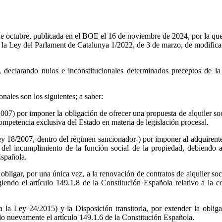
e octubre, publicada en el BOE el 16 de noviembre de 2024, por la que e
 la Ley del Parlament de Catalunya 1/2022, de 3 de marzo, de modific
d, declarando nulos e inconstitucionales determinados preceptos de l
nales son los siguientes; a saber:
/2007) por imponer la obligación de ofrecer una propuesta de alquiler soc
competencia exclusiva del Estado en materia de legislación procesal.
 Ley 18/2007, dentro del régimen sancionador-) por imponer al adquirent
s del incumplimiento de la función social de la propiedad, debiendo a
Española.
 obligar, por una única vez, a la renovación de contratos de alquiler soc
ngiendo el artículo 149.1.8 de la Constitución Española relativo a la 
a la Ley 24/2015) y la Disposición transitoria, por extender la obliga
do nuevamente el artículo 149.1.6 de la Constitución Española.