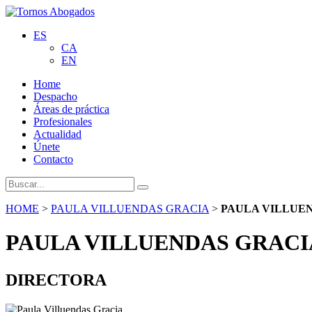
ES
CA
EN
Home
Despacho
Áreas de práctica
Profesionales
Actualidad
Únete
Contacto
HOME
>
PAULA VILLUENDAS GRACIA
>
PAULA VILLUE
PAULA VILLUENDAS GRACI
DIRECTORA