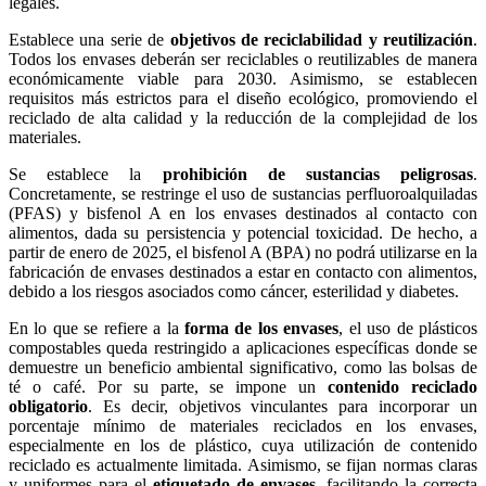
legales.
Establece una serie de
objetivos de reciclabilidad y reutilización
.
Todos los envases deberán ser reciclables o reutilizables de manera
económicamente viable para 2030. Asimismo, se establecen
requisitos más estrictos para el diseño ecológico, promoviendo el
reciclado de alta calidad y la reducción de la complejidad de los
materiales.
Se establece la
prohibición de sustancias peligrosas
.
Concretamente, se restringe el uso de sustancias perfluoroalquiladas
(PFAS) y bisfenol A en los envases destinados al contacto con
alimentos, dada su persistencia y potencial toxicidad. De hecho, a
partir de enero de 2025, el bisfenol A (BPA) no podrá utilizarse en la
fabricación de envases destinados a estar en contacto con alimentos,
debido a los riesgos asociados como cáncer, esterilidad y diabetes.
En lo que se refiere a la
forma de los envases
, el uso de plásticos
compostables queda restringido a aplicaciones específicas donde se
demuestre un beneficio ambiental significativo, como las bolsas de
té o café. Por su parte, se impone un
contenido reciclado
obligatorio
. Es decir, objetivos vinculantes para incorporar un
porcentaje mínimo de materiales reciclados en los envases,
especialmente en los de plástico, cuya utilización de contenido
reciclado es actualmente limitada. Asimismo, se fijan normas claras
y uniformes para el
etiquetado de envases
, facilitando la correcta