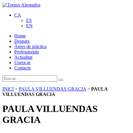
CA
ES
EN
Home
Despatx
Àrees de pràctica
Professionals
Actualitat
Uneix-te
Contacte
INICI
>
PAULA VILLUENDAS GRACIA
>
PAULA
VILLUENDAS GRACIA
PAULA VILLUENDAS
GRACIA