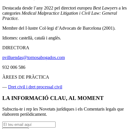
Destacada desde l’any 2022 pel directori europeu
Best Lawyers
a les
categories
Medical Malpractice Litigation i
Civil Law: General
Practice.
Membre del I·lustre Col·legi d’Advocats de Barcelona (2001).
Idiomes: castellà, català i anglès.
DIRECTORA
pvilluendas@tornosabogados.com
932 006 586
ÀREES DE PRÀCTICA
—
Dret civil i dret processal civil
LA INFORMACIÓ CLAU, AL MOMENT
Subscriu-te i rep les Novetats jurídiques i els Comentaris legals que
elaborem periòdicament.