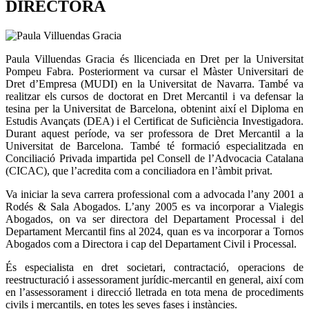
DIRECTORA
Paula Villuendas Gracia és llicenciada en Dret per la Universitat
Pompeu Fabra. Posteriorment va cursar el Màster Universitari de
Dret d’Empresa (MUDI) en la Universitat de Navarra. També va
realitzar els cursos de doctorat en Dret Mercantil i va defensar la
tesina per la Universitat de Barcelona, obtenint així el Diploma en
Estudis Avançats (DEA) i el Certificat de Suficiència Investigadora.
Durant aquest període, va ser professora de Dret Mercantil a la
Universitat de Barcelona. També té formació especialitzada en
Conciliació Privada impartida pel Consell de l’Advocacia Catalana
(CICAC), que l’acredita com a conciliadora en l’àmbit privat.
Va iniciar la seva carrera professional com a advocada l’any 2001 a
Rodés & Sala Abogados. L’any 2005 es va incorporar a Vialegis
Abogados, on va ser directora del Departament Processal i del
Departament Mercantil fins al 2024, quan es va incorporar a Tornos
Abogados com a Directora i cap del Departament Civil i Processal.
És especialista en dret societari, contractació, operacions de
reestructuració i assessorament jurídic-mercantil en general, així com
en l’assessorament i direcció lletrada en tota mena de procediments
civils i mercantils, en totes les seves fases i instàncies.