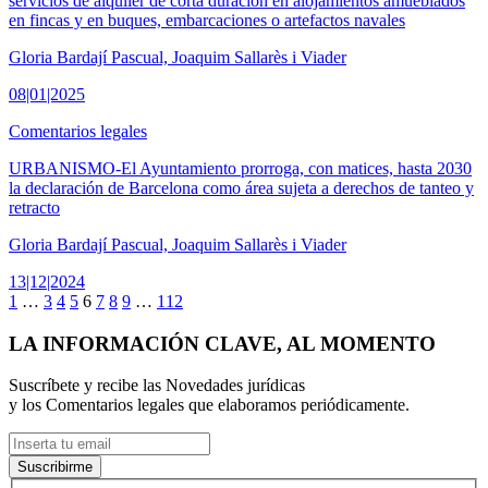
servicios de alquiler de corta duración en alojamientos amueblados
en fincas y en buques, embarcaciones o artefactos navales
Gloria Bardají Pascual, Joaquim Sallarès i Viader
08|01|2025
Comentarios legales
URBANISMO-El Ayuntamiento prorroga, con matices, hasta 2030
la declaración de Barcelona como área sujeta a derechos de tanteo y
retracto
Gloria Bardají Pascual, Joaquim Sallarès i Viader
13|12|2024
1
…
3
4
5
6
7
8
9
…
112
LA INFORMACIÓN CLAVE, AL MOMENTO
Suscríbete y recibe las Novedades jurídicas
y los Comentarios legales que elaboramos periódicamente.