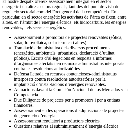
El nostre despatx ofereix assessorament integral en el sector
energètic i en altres sectors regulats, tant des del punt de vista de la
regulació sectorial com del Dret general de la competència. En
particular, en el sector energètic les activitats de l’àrea es fixen, entre
altres, en l’àmbit de l’energia elèctrica, els hidrocarburs, les energies
renovables, i els serveis energètics.
Assessorament a promotors de projectes renovables (eòlica,
solar, fotovoltaica, solar tèrmica i altres)
Tramitació administrativa dels diversos procediments
(energètics, ambientals, urbanístics, declaració d’utilitat
pública). Escrits d’al·legacions en resposta a informes
d’organismes afectats i en recursos administratius interposats
contra les resolucions autoritzatòries.
Defensa lletrada en recursos contenciosos-administratius
interposats contra resolucions autoritzatòries per la
implantació d’instal·lacions d’energies renovables.
Actuacions davant la Comisión Nacional de los Mercados y la
Competencia.
Due Diligence de projectes per a promotors i per a entitats
financeres.
Assessorament en les operacions d’adquisicions de projectes
de generació d’energia.
Assessorament regulatori a productors elèctrics.
Qüestions relatives al subministrament d’energia elèctrica.