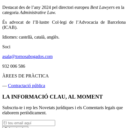
Destacat des de l’any 2024 pel directori europeu
Best Lawyers
en la
categoria
Administrative Law.
És advocat de l’Il·lustre Col·legi de l’Advocacia de Barcelona
(ICAB).
Idiomes: castellà, català, anglès.
Soci
asala@tornosabogados.com
932 006 586
ÀREES DE PRÀCTICA
—
Contractació pública
LA INFORMACIÓ CLAU, AL MOMENT
Subscriu-te i rep les Novetats jurídiques i els Comentaris legals que
elaborem periòdicament.