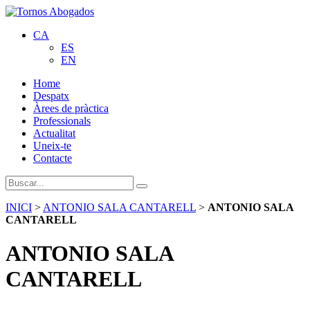
CA
ES
EN
Home
Despatx
Àrees de pràctica
Professionals
Actualitat
Uneix-te
Contacte
INICI
>
ANTONIO SALA CANTARELL
>
ANTONIO SALA
CANTARELL
ANTONIO SALA
CANTARELL