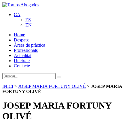
CA
ES
EN
Home
Despatx
Àrees de pràctica
Professionals
Actualitat
Uneix-te
Contacte
INICI
>
JOSEP MARIA FORTUNY OLIVÉ
>
JOSEP MARIA
FORTUNY OLIVÉ
JOSEP MARIA FORTUNY
OLIVÉ