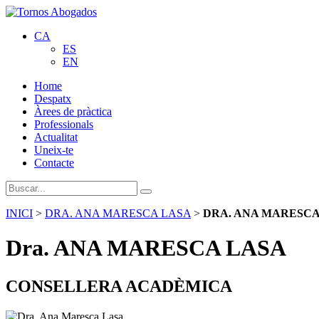
CA
ES
EN
Home
Despatx
Àrees de pràctica
Professionals
Actualitat
Uneix-te
Contacte
INICI
>
DRA. ANA MARESCA LASA
>
DRA. ANA MARESCA
Dra. ANA MARESCA LASA
CONSELLERA ACADÈMICA