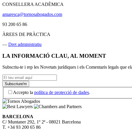
CONSELLERA ACADÈMICA
amaresca@tornosabogados.com
93 200 65 86
ÀREES DE PRÀCTICA
—
Dret administratiu
LA INFORMACIÓ CLAU, AL MOMENT
Subscriu-te i rep les Novetats jurídiques i els Comentaris legals que 
Accepto la
política de protecció de dades
.
BARCELONA
C/ Muntaner 292, 1º 2ª - 08021 Barcelona
T. +34 93 200 65 86