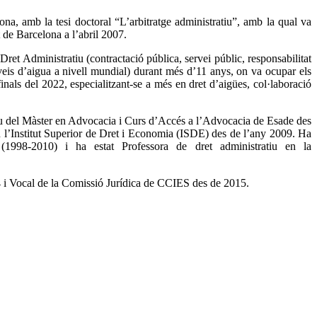
na, amb la tesi doctoral “L’arbitratge administratiu”, amb la qual va
t de Barcelona a l’abril 2007.
Dret Administratiu (contractació pública, servei públic, responsabilitat
veis d’aigua a nivell mundial) durant més d’11 anys, on va ocupar els
als del 2022, especialitzant-se a més en dret d’aigües, col·laboració
ratiu del Màster en Advocacia i Curs d’Accés a l’Advocacia de Esade des
en l’Institut Superior de Dret i Economia (ISDE) des de l’any 2009. Ha
(1998-2010) i ha estat Professora de dret administratiu en la
 i Vocal de la Comissió Jurídica de CCIES des de 2015.