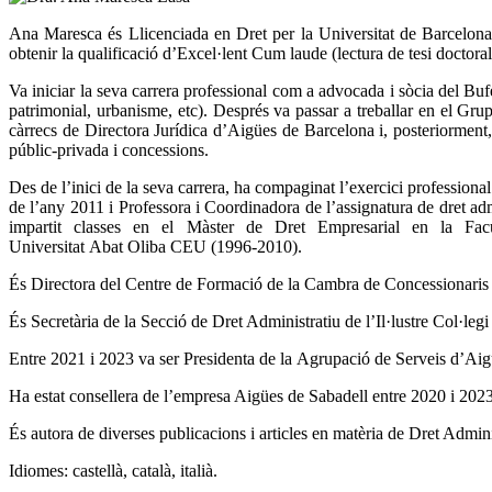
Ana Maresca és Llicenciada en Dret per la Universitat de Barcelona i
obtenir la qualificació d’Excel·lent Cum laude (lectura de tesi doctora
Va iniciar la seva carrera professional com a advocada i sòcia del Bufe
patrimonial, urbanisme, etc). Després va passar a treballar en el Gr
càrrecs de Directora Jurídica d’Aigües de Barcelona i, posteriorment
públic-privada i concessions.
Des de l’inici de la seva carrera, ha compaginat l’exercici profession
de l’any 2011 i Professora i Coordinadora de l’assignatura de dret ad
impartit classes en el Màster de Dret Empresarial en la Facu
Universitat Abat Oliba CEU (1996-2010).
És Directora del Centre de Formació de la Cambra de Concessionaris 
És Secretària de la Secció de Dret Administratiu de l’Il·lustre Col·l
Entre 2021 i 2023 va ser Presidenta de la Agrupació de Serveis d’A
Ha estat consellera de l’empresa Aigües de Sabadell entre 2020 i 2023
És autora de diverses publicacions i articles en matèria de Dret Admini
Idiomes: castellà, català, italià.