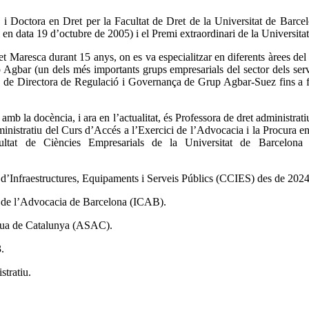
 Doctora en Dret per la Facultat de Dret de la Universitat de Barcelo
l en data 19 d’octubre de 2005) i el Premi extraordinari de la Universita
t Maresca durant 15 anys, on es va especialitzar en diferents àrees del 
up Agbar (un dels més importants grups empresarials del sector dels ser
, de Directora de Regulació i Governança de Grup Agbar-Suez fins a fin
al amb la docència, i ara en l’actualitat, és Professora de dret administ
ministratiu del Curs d’Accés a l’Exercici de l’Advocacia i la Procura 
ltat de Ciències Empresarials de la Universitat de Barcelona 
d’Infraestructures, Equipaments i Serveis Públics (CCIES) des de 2024
egi de l’Advocacia de Barcelona (ICAB).
igua de Catalunya (ASAC).
.
stratiu.