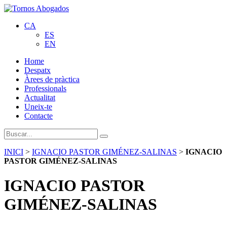
CA
ES
EN
Home
Despatx
Àrees de pràctica
Professionals
Actualitat
Uneix-te
Contacte
INICI
>
IGNACIO PASTOR GIMÉNEZ-SALINAS
>
IGNACIO
PASTOR GIMÉNEZ-SALINAS
IGNACIO PASTOR
GIMÉNEZ-SALINAS