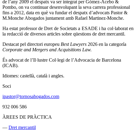
de l’any 2009 el despatx va ser integrat per Gómez-Acebo &
Pombo, on va continuar desenvolupant la seva carrera professional
fins a 2012, data en què va fundar el despatx d’advocats Pastor &
M.Monche Abogados juntament amb Rafael Martinez-Monche.
Ha estat professor de Dret de Societats a ESADE i ha col·laborat en
la redacció de diversos articles sobre qüestions de dret mercantil.
Destacat pel directori europeu
Best Lawyers
2026 en la categoría
Corporate and Mergers and Acquisitions Law.
És advocat de l’Il·lustre Col·legi de l’Advocacia de Barcelona
(ICAB).
Idiomes: castellà, català i angles.
Soci
ipastor@tornosabogados.com
932 006 586
ÀREES DE PRÀCTICA
—
Dret mercantil